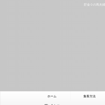
貯金０の馬夫婦
ホーム
集客方法