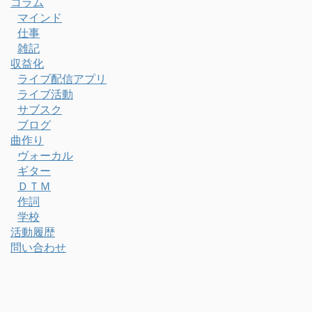
コラム
マインド
仕事
雑記
収益化
ライブ配信アプリ
ライブ活動
サブスク
ブログ
曲作り
ヴォーカル
ギター
ＤＴＭ
作詞
学校
活動履歴
問い合わせ